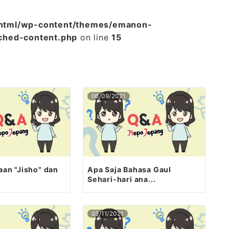
_html/wp-content/themes/emanon-
ched-content.php
on line
15
06/09/2021
an "Jisho" dan
Apa Saja Bahasa Gaul
Sehari-hari ana...
03/11/2021