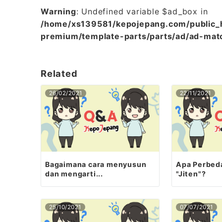
Warning
: Undefined variable $ad_box in
/home/xs139581/kepojepang.com/public
premium/template-parts/parts/ad/ad-mat
Related
26/02/2021
22/11/2021
Bagaimana cara menyusun
Apa Perbeda
dan mengarti...
"Jiten"?
25/10/2021
07/07/2021