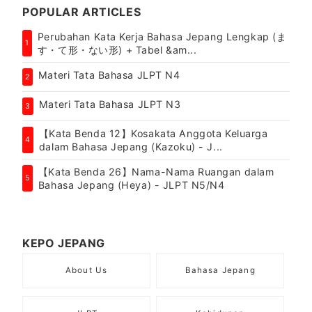
POPULAR ARTICLES
Perubahan Kata Kerja Bahasa Jepang Lengkap (ま
1
す・て形・ない形) + Tabel &am...
Materi Tata Bahasa JLPT N4
2
Materi Tata Bahasa JLPT N3
3
【Kata Benda 12】Kosakata Anggota Keluarga
4
dalam Bahasa Jepang (Kazoku) - J...
【Kata Benda 26】Nama-Nama Ruangan dalam
5
Bahasa Jepang (Heya) - JLPT N5/N4
KEPO JEPANG
About Us
Bahasa Jepang