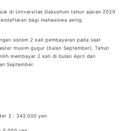
suk di Universitas Gakushuin tahun ajaran 2020
endaftaran bagi mahasiswa asing.
ngan sistem 2 kali pembayaran pada saat
mester musim gugur (bulan September). Tahun
lih membayar 2 kali di bulan April dan
lan September.
ter 2 : 343.000 yen
: 5.000 yen