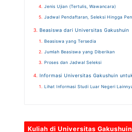
Jenis Ujian (Tertulis, Wawancara)
Jadwal Pendaftaran, Seleksi Hingga Pe
Beasiswa dari Universitas Gakushuin
Beasiswa yang Tersedia
Jumlah Beasiswa yang Diberikan
Proses dan Jadwal Seleksi
Informasi Universitas Gakushuin unt
Lihat Informasi Studi Luar Negeri Lainny
Kuliah di Universitas Gakushuin