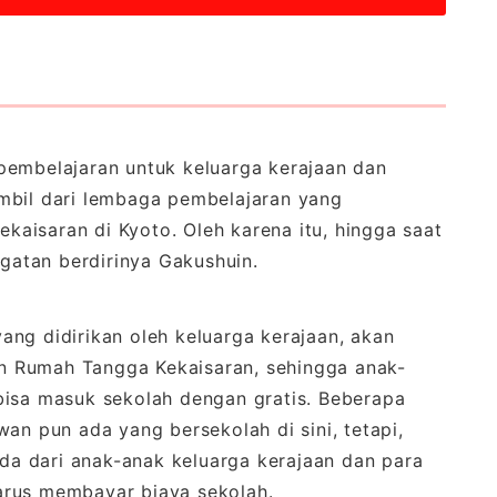
pembelajaran untuk keluarga kerajaan dan
mbil dari lembaga pembelajaran yang
ekaisaran di Kyoto. Oleh karena itu, hingga saat
ringatan berdirinya Gakushuin.
ng didirikan oleh keluarga kerajaan, akan
ian Rumah Tangga Kekaisaran, sehingga anak-
bisa masuk sekolah dengan gratis. Beberapa
an pun ada yang bersekolah di sini, tetapi,
a dari anak-anak keluarga kerajaan dan para
harus membayar biaya sekolah.