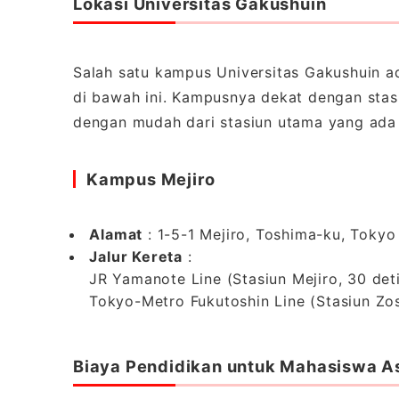
Lokasi Universitas Gakushuin
Salah satu kampus Universitas Gakushuin a
di bawah ini. Kampusnya dekat dengan stas
dengan mudah dari stasiun utama yang ada 
Kampus Mejiro
Alamat
: 1-5-1 Mejiro, Toshima-ku, Toky
Jalur Kereta
:
JR Yamanote Line (Stasiun Mejiro, 30 deti
Tokyo-Metro Fukutoshin Line (Stasiun Zos
Biaya Pendidikan untuk Mahasiswa A