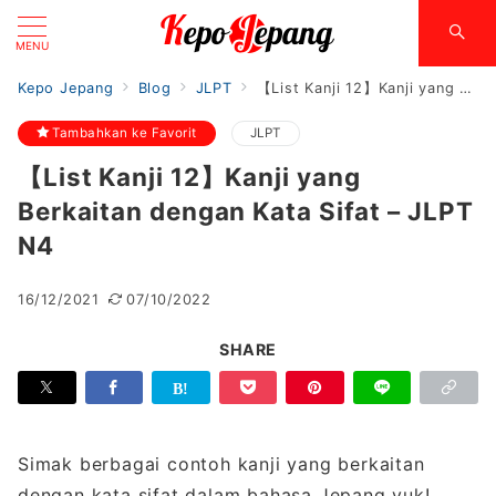
MENU
Kepo Jepang
Blog
JLPT
【List Kanji 12】Kanji yang Berkaitan dengan Kata Sifat – JLPT N4
Tambahkan ke Favorit
JLPT
【List Kanji 12】Kanji yang
Berkaitan dengan Kata Sifat – JLPT
N4
16/12/2021
07/10/2022
SHARE
Simak berbagai contoh kanji yang berkaitan
dengan kata sifat dalam bahasa Jepang yuk!