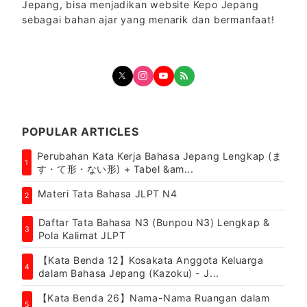
Jepang, bisa menjadikan website Kepo Jepang
sebagai bahan ajar yang menarik dan bermanfaat!
POPULAR ARTICLES
Perubahan Kata Kerja Bahasa Jepang Lengkap (ま
1
す・て形・ない形) + Tabel &am...
Materi Tata Bahasa JLPT N4
2
Daftar Tata Bahasa N3 (Bunpou N3) Lengkap &
3
Pola Kalimat JLPT
【Kata Benda 12】Kosakata Anggota Keluarga
4
dalam Bahasa Jepang (Kazoku) - J...
【Kata Benda 26】Nama-Nama Ruangan dalam
5