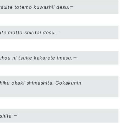
tsuite totemo kuwashii desu.
te motto shiritai desu.
uhou ni tsuite kakarete imasu.
shiku okaki shimashita. Gokakunin
shita.