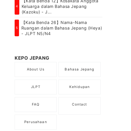
【Kata Benda 12】Kosakata Anggota
Keluarga dalam Bahasa Jepang
4
(Kazoku) - J...
【Kata Benda 26】Nama-Nama
Ruangan dalam Bahasa Jepang (Heya)
5
- JLPT N5/N4
KEPO JEPANG
About Us
Bahasa Jepang
JLPT
Kehidupan
FAQ
Contact
Perusahaan