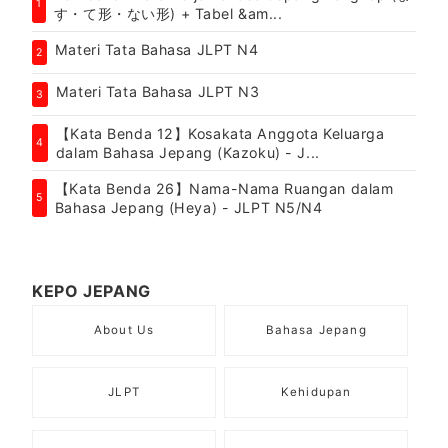
1
す・て形・ない形) + Tabel &am...
Materi Tata Bahasa JLPT N4
2
Materi Tata Bahasa JLPT N3
3
【Kata Benda 12】Kosakata Anggota Keluarga
4
dalam Bahasa Jepang (Kazoku) - J...
【Kata Benda 26】Nama-Nama Ruangan dalam
5
Bahasa Jepang (Heya) - JLPT N5/N4
KEPO JEPANG
About Us
Bahasa Jepang
JLPT
Kehidupan