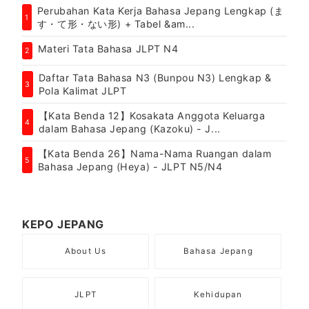
Perubahan Kata Kerja Bahasa Jepang Lengkap (ま
1
す・て形・ない形) + Tabel &am...
Materi Tata Bahasa JLPT N4
2
Daftar Tata Bahasa N3 (Bunpou N3) Lengkap &
3
Pola Kalimat JLPT
【Kata Benda 12】Kosakata Anggota Keluarga
4
dalam Bahasa Jepang (Kazoku) - J...
【Kata Benda 26】Nama-Nama Ruangan dalam
5
Bahasa Jepang (Heya) - JLPT N5/N4
KEPO JEPANG
About Us
Bahasa Jepang
JLPT
Kehidupan