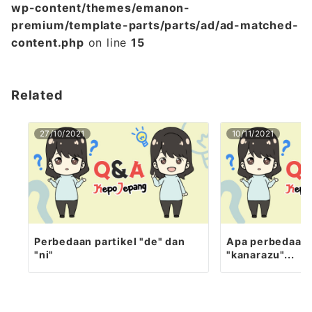
wp-content/themes/emanon-
premium/template-parts/parts/ad/ad-matched-
content.php
on line
15
Related
27/10/2021
10/11/2021
Perbedaan partikel "de" dan
Apa perbedaan 
"ni"
"kanarazu"...