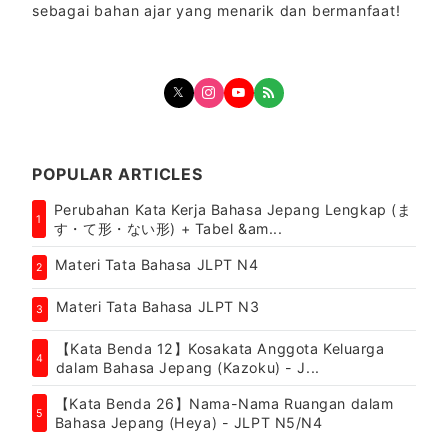
sebagai bahan ajar yang menarik dan bermanfaat!
POPULAR ARTICLES
Perubahan Kata Kerja Bahasa Jepang Lengkap (ま
1
す・て形・ない形) + Tabel &am...
Materi Tata Bahasa JLPT N4
2
Materi Tata Bahasa JLPT N3
3
【Kata Benda 12】Kosakata Anggota Keluarga
4
dalam Bahasa Jepang (Kazoku) - J...
【Kata Benda 26】Nama-Nama Ruangan dalam
5
Bahasa Jepang (Heya) - JLPT N5/N4