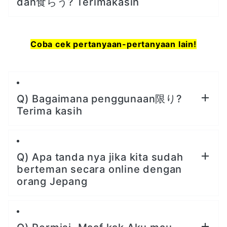
dan食らう? Terimakasih
Coba cek pertanyaan-pertanyaan lain!
Q) Bagaimana penggunaan限り?
Terima kasih
Q) Apa tanda nya jika kita sudah
berteman secara online dengan
orang Jepang