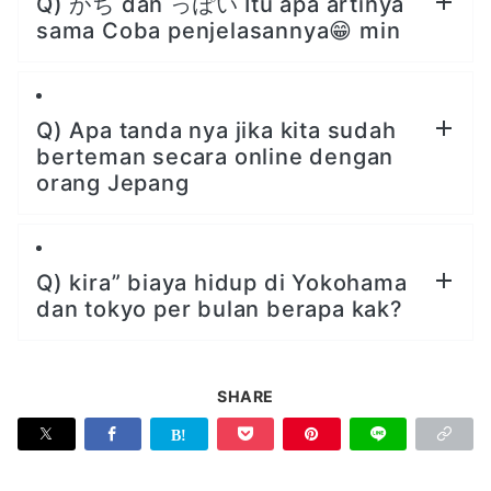
Q) がち dan っぽい Itu apa artinya
sama Coba penjelasannya😁 min
Q) Apa tanda nya jika kita sudah
berteman secara online dengan
orang Jepang
Q) kira” biaya hidup di Yokohama
dan tokyo per bulan berapa kak?
SHARE