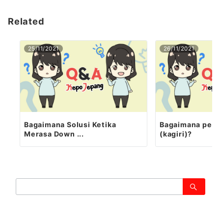
Related
25/11/2021
26/11/2021
Bagaimana Solusi Ketika
Bagaimana pen
Merasa Down ...
(kagiri)?
検
索：