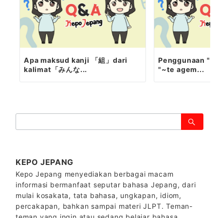
Apa maksud kanji 「組」dari
Penggunaan "~t
kalimat「みんな...
"~te agem...
検
索：
KEPO JEPANG
Kepo Jepang menyediakan berbagai macam
informasi bermanfaat seputar bahasa Jepang, dari
mulai kosakata, tata bahasa, ungkapan, idiom,
percakapan, bahkan sampai materi JLPT. Teman-
teman yang ingin atau sedang belajar bahasa