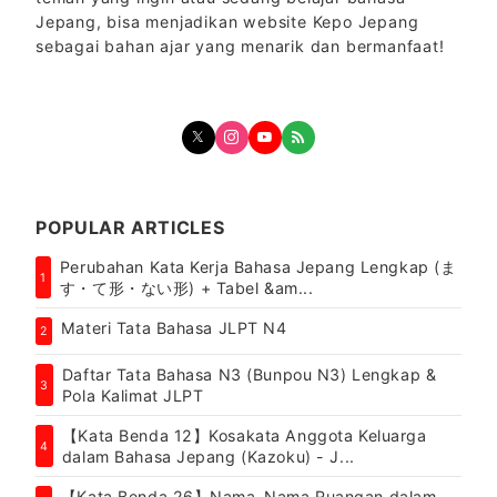
Jepang, bisa menjadikan website Kepo Jepang
sebagai bahan ajar yang menarik dan bermanfaat!
POPULAR ARTICLES
Perubahan Kata Kerja Bahasa Jepang Lengkap (ま
1
す・て形・ない形) + Tabel &am...
Materi Tata Bahasa JLPT N4
2
Daftar Tata Bahasa N3 (Bunpou N3) Lengkap &
3
Pola Kalimat JLPT
【Kata Benda 12】Kosakata Anggota Keluarga
4
dalam Bahasa Jepang (Kazoku) - J...
【Kata Benda 26】Nama-Nama Ruangan dalam