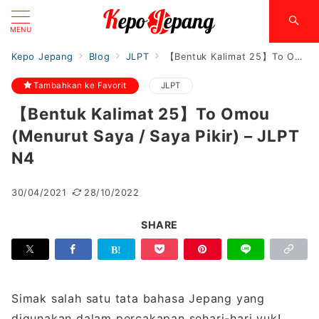
MENU
Kepo Jepang
Blog
JLPT
【Bentuk Kalimat 25】To Omou (Menurut Saya / Saya Pikir) – JLPT N4
Tambahkan ke Favorit
JLPT
【Bentuk Kalimat 25】To Omou
(Menurut Saya / Saya Pikir) – JLPT
N4
30/04/2021
28/10/2022
SHARE
Simak salah satu tata bahasa Jepang yang
digunakan dalam percakapan sehari-hari yuk!