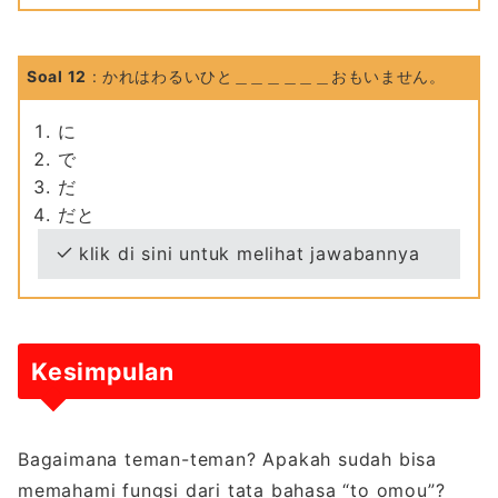
Soal 12
: かれはわるいひと＿＿＿＿＿＿おもいません。
に
で
だ
だと
klik di sini untuk melihat jawabannya
Kesimpulan
Bagaimana teman-teman? Apakah sudah bisa
memahami fungsi dari tata bahasa “to omou”?