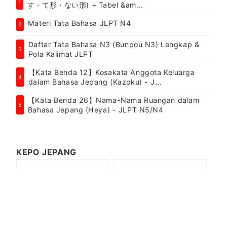
1
す・て形・ない形) + Tabel &am...
Materi Tata Bahasa JLPT N4
2
Daftar Tata Bahasa N3 (Bunpou N3) Lengkap &
3
Pola Kalimat JLPT
【Kata Benda 12】Kosakata Anggota Keluarga
4
dalam Bahasa Jepang (Kazoku) - J...
【Kata Benda 26】Nama-Nama Ruangan dalam
5
Bahasa Jepang (Heya) - JLPT N5/N4
KEPO JEPANG
About Us
Bahasa Jepang
JLPT
Kehidupan