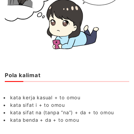
Pola kalimat
kata kerja kasual + to omou
kata sifat i + to omou
kata sifat na (tanpa “na”) + da + to omou
kata benda + da + to omou