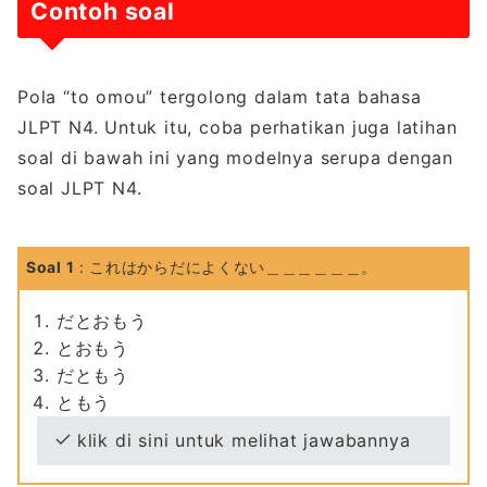
Contoh soal
Pola “to omou” tergolong dalam tata bahasa
JLPT N4. Untuk itu, coba perhatikan juga latihan
soal di bawah ini yang modelnya serupa dengan
soal JLPT N4.
Soal 1
: これはからだによくない＿＿＿＿＿＿。
だとおもう
とおもう
だともう
ともう
klik di sini untuk melihat jawabannya