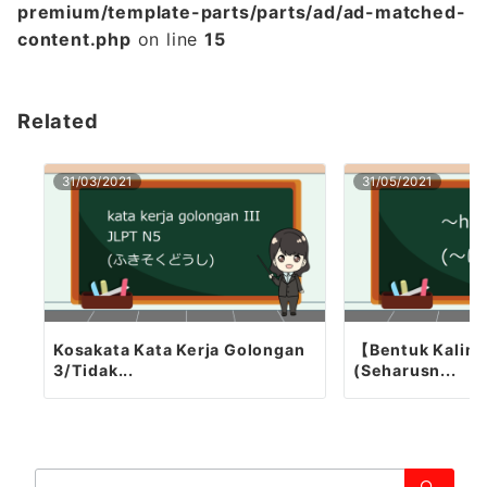
premium/template-parts/parts/ad/ad-matched-
content.php
on line
15
Related
31/03/2021
31/05/2021
Kosakata Kata Kerja Golongan
【Bentuk Kalim
3/Tidak...
(Seharusn...
検