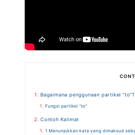
CONT
Bagaimana penggunaan partikel “to”?
Fungsi partikel “to”
Contoh Kalimat
1.Menunjukkan kata yang dimaksud seba