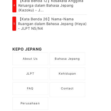
【Kata Benda 12】Kosakata Anggota
Keluarga dalam Bahasa Jepang
4
(Kazoku) - J...
【Kata Benda 26】Nama-Nama
Ruangan dalam Bahasa Jepang (Heya)
5
- JLPT N5/N4
KEPO JEPANG
About Us
Bahasa Jepang
JLPT
Kehidupan
FAQ
Contact
Perusahaan