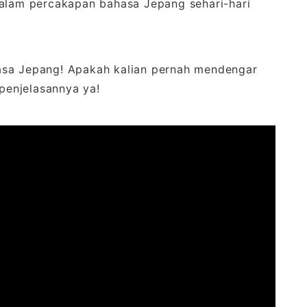
dalam percakapan bahasa Jepang sehari-hari
bahasa Jepang! Apakah kalian pernah mendengar
 penjelasannya ya!