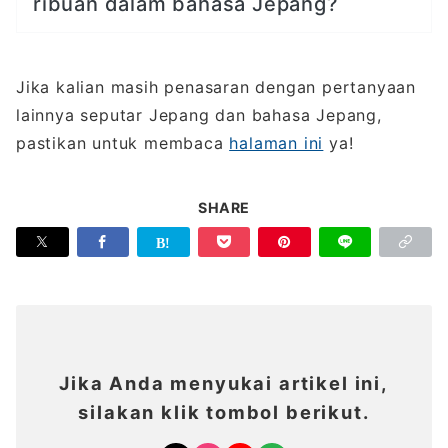
ribuan dalam bahasa Jepang?
Jika kalian masih penasaran dengan pertanyaan
lainnya seputar Jepang dan bahasa Jepang,
pastikan untuk membaca
halaman ini
ya!
SHARE
Jika Anda menyukai artikel ini,
silakan klik tombol berikut.