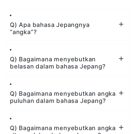
Q) Apa bahasa Jepangnya
“angka”?
Q) Bagaimana menyebutkan
belasan dalam bahasa Jepang?
Q) Bagaimana menyebutkan angka
puluhan dalam bahasa Jepang?
Q) Bagaimana menyebutkan angka