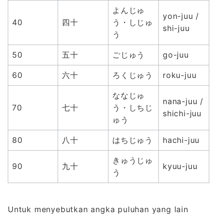
よんじゅ
yon-juu /
40
四十
う・しじゅ
shi-juu
う
50
五十
ごじゅう
go-juu
60
六十
ろくじゅう
roku-juu
ななじゅ
nana-juu /
70
七十
う・しちじ
shichi-juu
ゅう
80
八十
はちじゅう
hachi-juu
きゅうじゅ
90
九十
kyuu-juu
う
Untuk menyebutkan angka puluhan yang lain