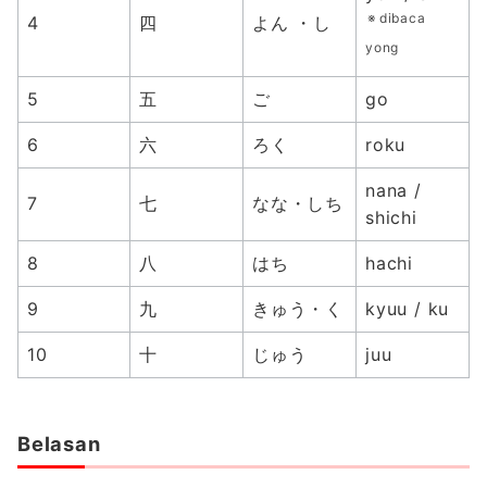
dibaca
4
四
よん ・し
yong
5
五
ご
go
6
六
ろく
roku
nana /
7
七
なな・しち
shichi
8
八
はち
hachi
9
九
きゅう・く
kyuu / ku
10
十
じゅう
juu
Belasan