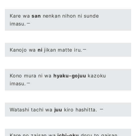
Kare wa
san
nenkan nihon ni sunde
imasu.
Kanojo wa
ni
jikan matte iru.
Kono mura ni wa
hyaku-gojuu
kazoku
imasu.
Watashi tachi wa
juu
kiro hashitta.
Kare no zaisan wa
ichi-oku
doru to gaisan