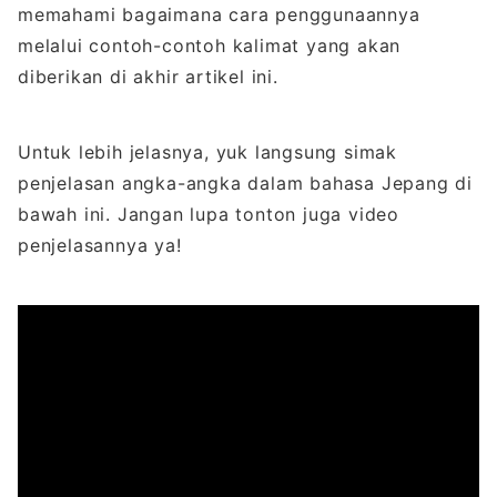
memahami bagaimana cara penggunaannya
melalui contoh-contoh kalimat yang akan
diberikan di akhir artikel ini.
Untuk lebih jelasnya, yuk langsung simak
penjelasan angka-angka dalam bahasa Jepang di
bawah ini. Jangan lupa tonton juga video
penjelasannya ya!