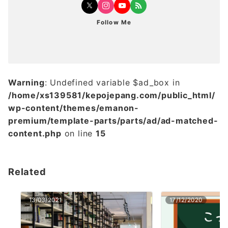
Follow Me
Warning
: Undefined variable $ad_box in
/home/xs139581/kepojepang.com/public_html/
wp-content/themes/emanon-
premium/template-parts/parts/ad/ad-matched-
content.php
on line
15
Related
13/03/2021
17/12/2020