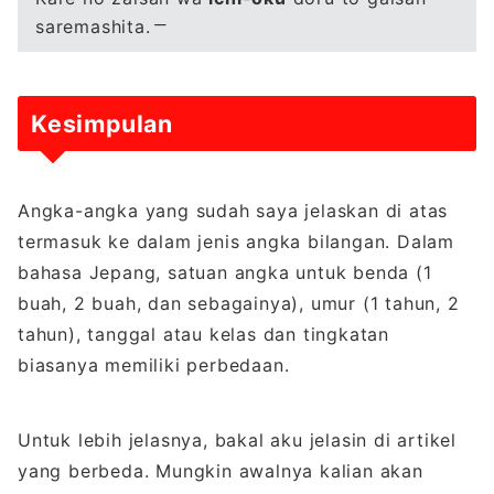
saremashita.
Kesimpulan
Angka-angka yang sudah saya jelaskan di atas
termasuk ke dalam jenis angka bilangan. Dalam
bahasa Jepang, satuan angka untuk benda (1
buah, 2 buah, dan sebagainya), umur (1 tahun, 2
tahun), tanggal atau kelas dan tingkatan
biasanya memiliki perbedaan.
Untuk lebih jelasnya, bakal aku jelasin di artikel
yang berbeda. Mungkin awalnya kalian akan