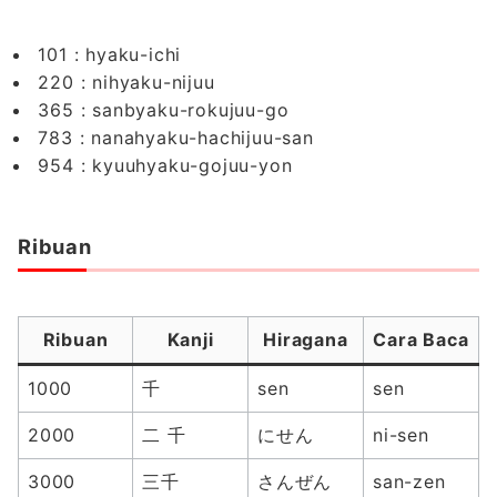
101 : hyaku-ichi
220 : nihyaku-nijuu
365 : sanbyaku-rokujuu-go
783 : nanahyaku-hachijuu-san
954 : kyuuhyaku-gojuu-yon
Ribuan
Ribuan
Kanji
Hiragan
a
Cara Baca
1000
千
sen
sen
2000
二 千
にせん
ni-sen
3000
三千
さんぜん
san-zen