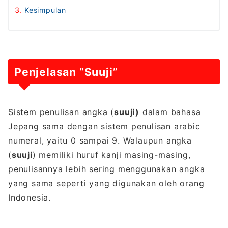
Kesimpulan
Penjelasan
“Suuji”
Sistem penulisan angka (
suuji)
dalam bahasa
Jepang sama dengan sistem penulisan arabic
numeral, yaitu 0 sampai 9. Walaupun angka
(
suuji
) memiliki huruf kanji masing-masing,
penulisannya lebih sering menggunakan angka
yang sama seperti yang digunakan oleh orang
Indonesia.