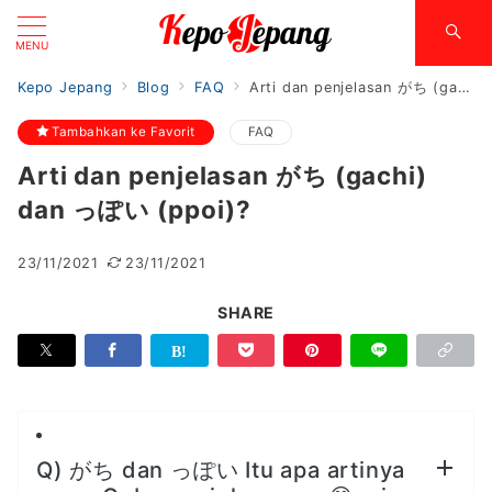
MENU
Kepo Jepang
Blog
FAQ
Arti dan penjelasan がち (gachi) dan っぽい (ppoi)?
Tambahkan ke Favorit
FAQ
Arti dan penjelasan がち (gachi)
dan っぽい (ppoi)?
23/11/2021
23/11/2021
SHARE
Q) がち dan っぽい Itu apa artinya