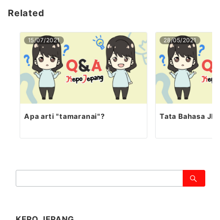
Related
15/07/2021
28/05/2021
Apa arti "tamaranai"?
Tata Bahasa JL
検
索：
KEPO JEPANG