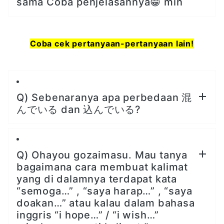
sama Coba penjelasannya😁 min
Coba cek pertanyaan-pertanyaan lain!
Q) Sebenaranya apa perbedaan 混
んでいる dan 込んでいる?
Q) Ohayou gozaimasu. Mau tanya
bagaimana cara membuat kalimat
yang di dalamnya terdapat kata
“semoga…” , “saya harap…” , “saya
doakan…” atau kalau dalam bahasa
inggris “i hope…” / “i wish…”