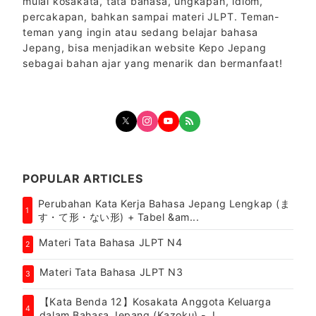
mulai kosakata, tata bahasa, ungkapan, idiom,
percakapan, bahkan sampai materi JLPT. Teman-
teman yang ingin atau sedang belajar bahasa
Jepang, bisa menjadikan website Kepo Jepang
sebagai bahan ajar yang menarik dan bermanfaat!
POPULAR ARTICLES
Perubahan Kata Kerja Bahasa Jepang Lengkap (ま
1
す・て形・ない形) + Tabel &am...
Materi Tata Bahasa JLPT N4
2
Materi Tata Bahasa JLPT N3
3
【Kata Benda 12】Kosakata Anggota Keluarga
4
dalam Bahasa Jepang (Kazoku) - J...