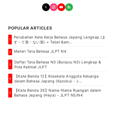
POPULAR ARTICLES
Perubahan Kata Kerja Bahasa Jepang Lengkap (ま
1
す・て形・ない形) + Tabel &am...
Materi Tata Bahasa JLPT N4
2
Daftar Tata Bahasa N3 (Bunpou N3) Lengkap &
3
Pola Kalimat JLPT
【Kata Benda 12】Kosakata Anggota Keluarga
4
dalam Bahasa Jepang (Kazoku) - J...
【Kata Benda 26】Nama-Nama Ruangan dalam
5
Bahasa Jepang (Heya) - JLPT N5/N4