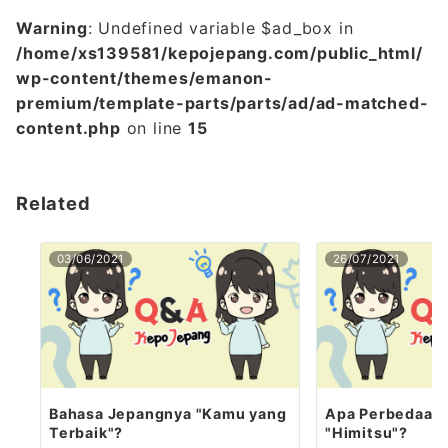
Warning
: Undefined variable $ad_box in
/home/xs139581/kepojepang.com/public_html/
wp-content/themes/emanon-
premium/template-parts/parts/ad/ad-matched-
content.php
on line
15
Related
03/06/2021
26/07/2021
Bahasa Jepangnya "Kamu yang
Apa Perbedaan 
Terbaik"?
"Himitsu"?