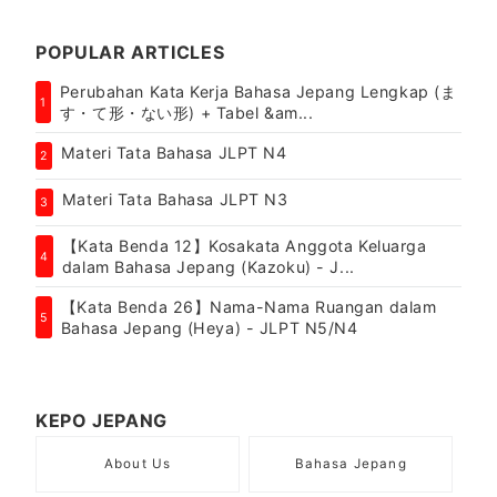
POPULAR ARTICLES
Perubahan Kata Kerja Bahasa Jepang Lengkap (ま
1
す・て形・ない形) + Tabel &am...
Materi Tata Bahasa JLPT N4
2
Materi Tata Bahasa JLPT N3
3
【Kata Benda 12】Kosakata Anggota Keluarga
4
dalam Bahasa Jepang (Kazoku) - J...
【Kata Benda 26】Nama-Nama Ruangan dalam
5
Bahasa Jepang (Heya) - JLPT N5/N4
KEPO JEPANG
About Us
Bahasa Jepang