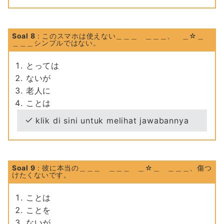
Soal 8
: このスマホは使えない＿＿＿ ＿＿＿、 ＿☆＿
＿＿＿シンプルではない。
とっては
ないが
老人に
ことは
klik di sini untuk melihat jawabannya
Soal 9
: 彼に本当の＿＿＿ ＿＿＿ ＿☆＿ ＿＿＿、傷つ
けたくないです。
ことは
ことを
ないが