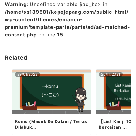
Warning
: Undefined variable $ad_box in
/home/xs139581/kepojepang.com/public_html/
wp-content/themes/emanon-
premium/template-parts/parts/ad/ad-matched-
content.php
on line
15
Related
29/01/2022
25/11/2021
Komu (Masuk Ke Dalam / Terus
【List Kanji 10】
Dilakuk...
Berkaitan ...