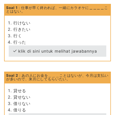
Soal 1
: 仕事が早く終われば、一緒にカラオケに
＿＿＿＿
こ
とはない。
行けない
行きたい
行く
行った
klik di sini untuk melihat jawabannya
Soal 2
: あの人にお金を＿＿＿ことはないが、今月は支払い
が多いので、来月にしてもらいたい。
貸せる
貸せない
借りない
借りる