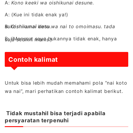
A:
Kono keeki wa oishikunai desune.
A: (Kue ini tidak enak ya!)
B:
Oishikunai koto wa nai to omoimasu. tada sukoshi amai desu.
B: (Menurut saya bukannya tidak enak, hanya
saja sedikit manis.)
Contoh kalimat
Untuk bisa lebih mudah memahami pola “nai koto
wa nai”, mari perhatikan contoh kalimat berikut.
Tidak mustahil bisa terjadi apabila
persyaratan terpenuhi