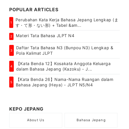
POPULAR ARTICLES
Perubahan Kata Kerja Bahasa Jepang Lengkap (ま
1
す・て形・ない形) + Tabel &am...
Materi Tata Bahasa JLPT N4
2
Daftar Tata Bahasa N3 (Bunpou N3) Lengkap &
3
Pola Kalimat JLPT
【Kata Benda 12】Kosakata Anggota Keluarga
4
dalam Bahasa Jepang (Kazoku) - J...
【Kata Benda 26】Nama-Nama Ruangan dalam
5
Bahasa Jepang (Heya) - JLPT N5/N4
KEPO JEPANG
About Us
Bahasa Jepang