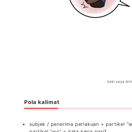
kaki saya dii
Pola kalimat
subjek / penerima perlakuan + partikel “
partikel “wo” + kata kerja pasif