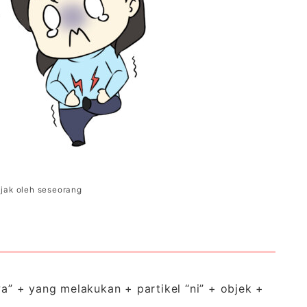
njak oleh seseorang
wa” + yang melakukan + partikel “ni” + objek +