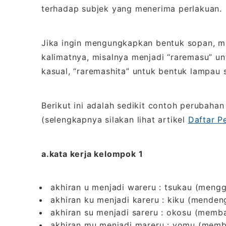
terhadap subjek yang menerima perlakuan.
Jika ingin mengungkapkan bentuk sopan, m
kalimatnya, misalnya menjadi “raremasu” un
kasual, “raremashita” untuk bentuk lampau 
Berikut ini adalah sedikit contoh perubahan
(selengkapnya silakan lihat artikel
Daftar P
a.kata kerja kelompok 1
akhiran u menjadi wareru : tsukau (meng
akhiran ku menjadi kareru : kiku (menden
akhiran su menjadi sareru : okosu (mem
akhiran mu menjadi mareru : yomu (memb