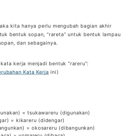
aka kita hanya perlu mengubah bagian akhir
tuk bentuk sopan, “rareta” untuk bentuk lampau
sopan, dan sebagainya.
 kata kerja menjadi bentuk “rareru”:
erubahan Kata Kerja
ini)
gunakan) = tsukawareru (digunakan)
gar) = kikareru (didengar)
bangunkan) = okosareru (dibangunkan)
aca) = yomareru (dibaca)