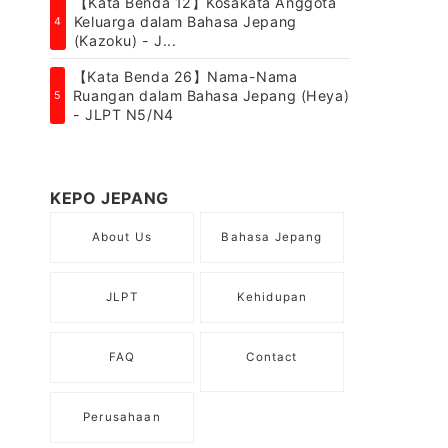
【Kata Benda 12】Kosakata Anggota
Keluarga dalam Bahasa Jepang
4
(Kazoku) - J...
【Kata Benda 26】Nama-Nama
Ruangan dalam Bahasa Jepang (Heya)
5
- JLPT N5/N4
KEPO JEPANG
About Us
Bahasa Jepang
JLPT
Kehidupan
FAQ
Contact
Perusahaan