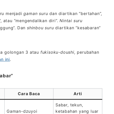
ru
menjadi
gaman suru
dan diartikan “bertahan”,
”, atau “mengendalikan diri”.
Nintai
suru
anggung”. Dan
shinbou
suru
diartikan “kesabaran”
ja golongan 3 atau
fukisoku-doushi,
perubahan
n ini
.
Sabar”
Cara Baca
Arti
Sabar, tekun,
Gaman-dzuyoi
ketabahan yang luar