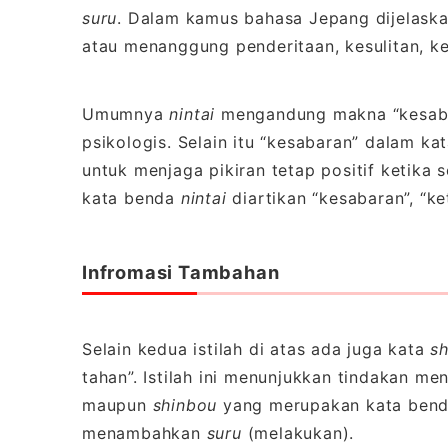
suru
. Dalam kamus bahasa Jepang dijelask
atau menanggung penderitaan, kesulitan, 
Umumnya
nintai
mengandung makna “kesaba
psikologis. Selain itu “kesabaran” dalam ka
untuk menjaga pikiran tetap positif ketika s
kata benda
nintai
diartikan “kesabaran”, “ke
Infromasi Tambahan
Selain kedua istilah di atas ada juga kata
s
tahan”. Istilah ini menunjukkan tindakan men
maupun
shinbou
yang merupakan kata benda
menambahkan
suru
(melakukan).