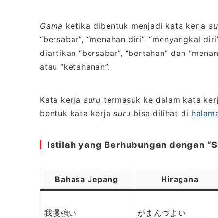
Gama
ketika dibentuk menjadi kata kerja
su
“bersabar”, “menahan diri”, “menyangkal diri
diartikan “bersabar”, “bertahan” dan “men
atau “ketahanan”.
Kata kerja
suru
termasuk ke dalam kata ker
bentuk kata kerja
suru
bisa dilihat di
halama
Istilah yang Berhubungan dengan “
Bahasa Jepang
Hiragana
我慢強い
がまんづよい