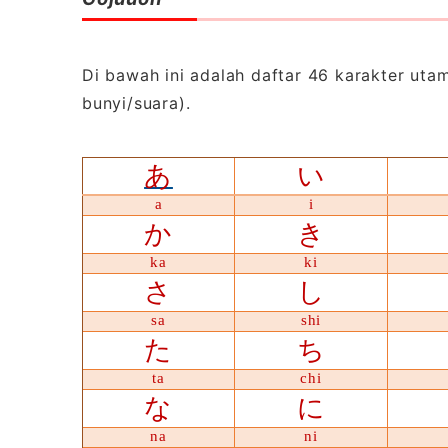
Di bawah ini adalah daftar 46 karakter uta
bunyi/suara).
あ
い
a
i
か
き
ka
ki
さ
し
sa
shi
た
ち
ta
chi
な
に
na
ni