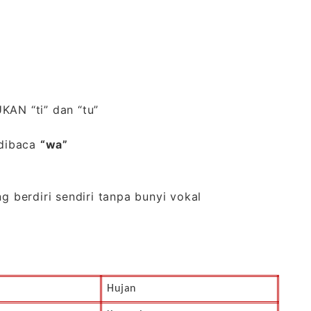
KAN “ti” dan “tu”
 dibaca
“wa”
g berdiri sendiri tanpa bunyi vokal
Hujan