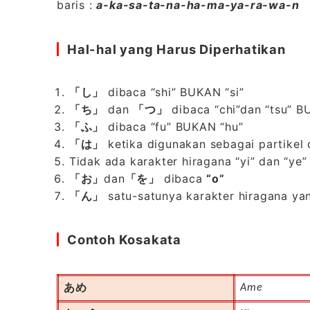
baris :
a-ka-sa-ta-na-ha-ma-ya-ra-wa-n
Hal-hal yang Harus Diperhatikan
「し」
dibaca “shi” BUKAN “si”
「ち」
dan
「つ」
dibaca “chi”dan “tsu” BU
「ふ」
dibaca “fu” BUKAN “hu”
「は」
ketika digunakan sebagai partikel
Tidak ada karakter hiragana “yi” dan “ye”
「お」
dan
「を」
dibaca
“o”
「ん」
satu-satunya karakter hiragana yan
Contoh Kosakata
あめ
Ame