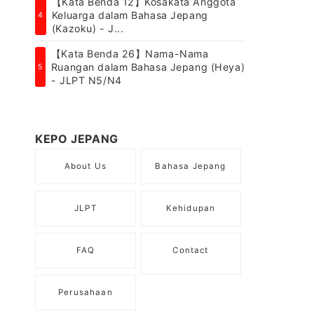
【Kata Benda 12】Kosakata Anggota
Keluarga dalam Bahasa Jepang
4
(Kazoku) - J...
【Kata Benda 26】Nama-Nama
Ruangan dalam Bahasa Jepang (Heya)
5
- JLPT N5/N4
KEPO JEPANG
About Us
Bahasa Jepang
JLPT
Kehidupan
FAQ
Contact
Perusahaan