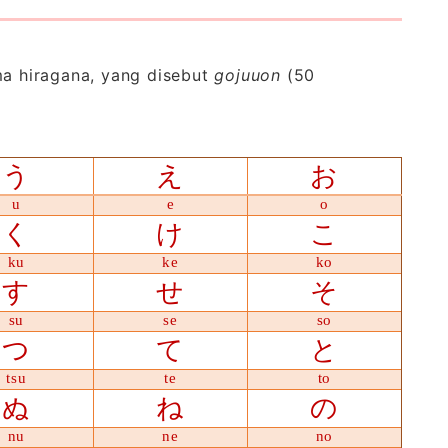
ma hiragana, yang disebut
gojuuon
(50
う
え
お
u
e
o
く
け
こ
ku
ke
ko
す
せ
そ
su
se
so
つ
て
と
tsu
te
to
ぬ
ね
の
nu
ne
no