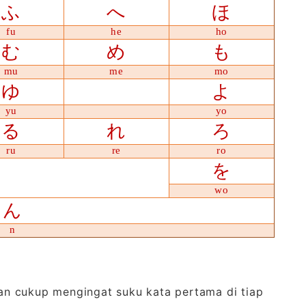
ふ
へ
ほ
fu
he
ho
む
め
も
mu
me
mo
ゆ
よ
yu
yo
る
れ
ろ
ru
re
ro
を
wo
ん
n
n cukup mengingat suku kata pertama di tiap