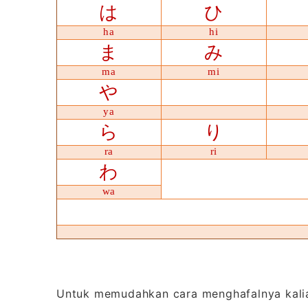
は
ひ
ha
hi
ま
み
ma
mi
や
ya
ら
り
ra
ri
わ
wa
Untuk memudahkan cara menghafalnya kalia