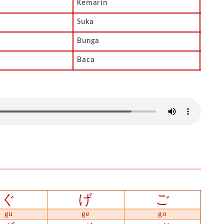
Kemarin
Suka
Bunga
Baca
ぐ
げ
ご
gu
ge
go