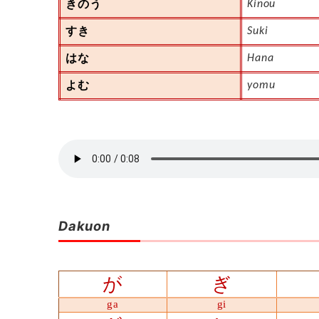
きのう
Kinou
すき
Suki
はな
Hana
よむ
yomu
Dakuon
が
ぎ
ga
gi