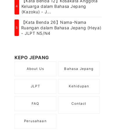
【Kata Benda 12】Kosakata Anggota
Keluarga dalam Bahasa Jepang
4
(Kazoku) - J...
【Kata Benda 26】Nama-Nama
Ruangan dalam Bahasa Jepang (Heya)
5
- JLPT N5/N4
KEPO JEPANG
About Us
Bahasa Jepang
JLPT
Kehidupan
FAQ
Contact
Perusahaan