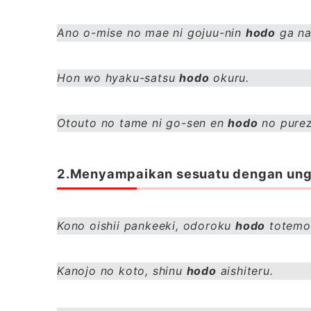
Ano o-mise no mae ni gojuu-nin
hodo
ga na
Hon wo hyaku-satsu
hodo
okuru.
Otouto no tame ni go-sen en
hodo
no purez
2.Menyampaikan sesuatu dengan un
Kono oishii pankeeki, odoroku
hodo
totemo 
Kanojo no koto, shinu
hodo
aishiteru.