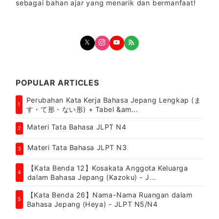
sebagai bahan ajar yang menarik dan bermanfaat!
POPULAR ARTICLES
Perubahan Kata Kerja Bahasa Jepang Lengkap (ま
1
す・て形・ない形) + Tabel &am...
Materi Tata Bahasa JLPT N4
2
Materi Tata Bahasa JLPT N3
3
【Kata Benda 12】Kosakata Anggota Keluarga
4
dalam Bahasa Jepang (Kazoku) - J...
【Kata Benda 26】Nama-Nama Ruangan dalam
5
Bahasa Jepang (Heya) - JLPT N5/N4