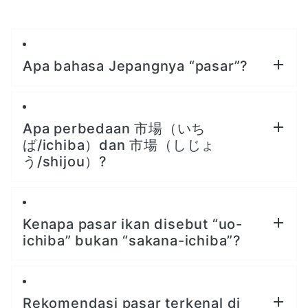
Apa bahasa Jepangnya “pasar”?
Apa perbedaan 市場（いち
ば/ichiba）dan 市場（しじょ
う/shijou）?
Kenapa pasar ikan disebut “uo-
ichiba” bukan “sakana-ichiba”?
Rekomendasi pasar terkenal di