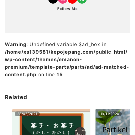
Follow Me
Warning
: Undefined variable $ad_box in
/home/xs139581/kepojepang.com/public_html/
wp-content/themes/emanon-
premium/template-parts/parts/ad/ad-matched-
content.php
on line
15
Related
28/05/2021
19/11/2020