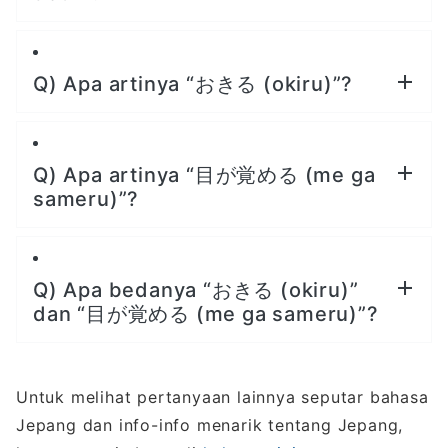
Q) Apa artinya “おきる (okiru)”?
Q) Apa artinya “目が覚める (me ga
sameru)”?
Q) Apa bedanya “おきる (okiru)”
dan “目が覚める (me ga sameru)”?
Untuk melihat pertanyaan lainnya seputar bahasa
Jepang dan info-info menarik tentang Jepang,