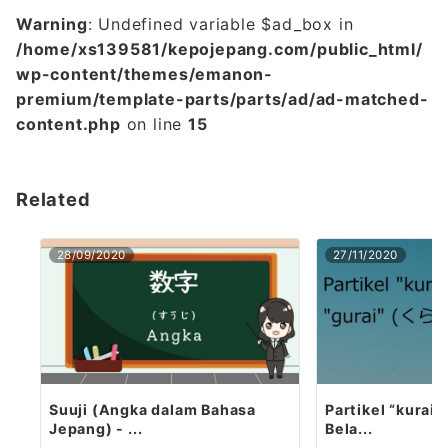
Warning
: Undefined variable $ad_box in
/home/xs139581/kepojepang.com/public_html/
wp-content/themes/emanon-
premium/template-parts/parts/ad/ad-matched-
content.php
on line
15
Related
28/09/2020
27/11/2020
Suuji (Angka dalam Bahasa
Partikel “kurai” 
Jepang) - ...
Bela...