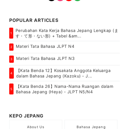
POPULAR ARTICLES
Perubahan Kata Kerja Bahasa Jepang Lengkap (ま
1
す・て形・ない形) + Tabel &am...
Materi Tata Bahasa JLPT N4
2
Materi Tata Bahasa JLPT N3
3
【Kata Benda 12】Kosakata Anggota Keluarga
4
dalam Bahasa Jepang (Kazoku) - J...
【Kata Benda 26】Nama-Nama Ruangan dalam
5
Bahasa Jepang (Heya) - JLPT N5/N4
KEPO JEPANG
About Us
Bahasa Jepang