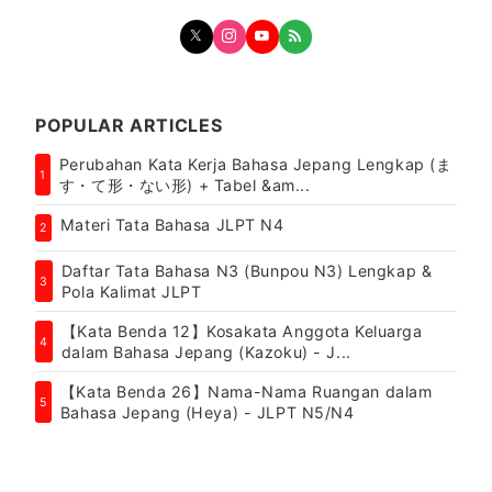
POPULAR ARTICLES
Perubahan Kata Kerja Bahasa Jepang Lengkap (ま
1
す・て形・ない形) + Tabel &am...
Materi Tata Bahasa JLPT N4
2
Daftar Tata Bahasa N3 (Bunpou N3) Lengkap &
3
Pola Kalimat JLPT
【Kata Benda 12】Kosakata Anggota Keluarga
4
dalam Bahasa Jepang (Kazoku) - J...
【Kata Benda 26】Nama-Nama Ruangan dalam
5
Bahasa Jepang (Heya) - JLPT N5/N4