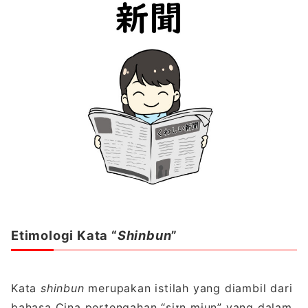
Etimologi Kata “
Shinbun
”
Kata
shinbun
merupakan istilah yang diambil dari
bahasa Cina pertengahan “siɪn mɨun” yang dalam