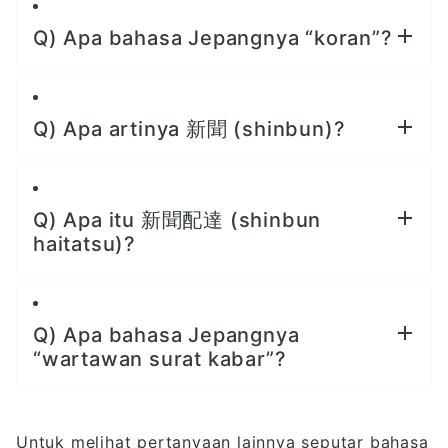
Q) Apa bahasa Jepangnya “koran”?
Q) Apa artinya 新聞 (shinbun)?
Q) Apa itu 新聞配達 (shinbun
haitatsu)?
Q) Apa bahasa Jepangnya
“wartawan surat kabar”?
Untuk melihat pertanyaan lainnya seputar bahasa