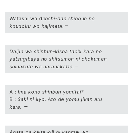
Watashi wa d
enshi-ban shinbun no
koudoku wo hajimeta.
Daijin wa shinbun-kisha tachi kara no
yatsugibaya no shitsumon ni chokumen
shinakute wa naranakatta.
A :
Ima kono shinbun yomitai?
B :
Saki ni iiyo. Ato de yomu jikan aru
kara.
Anata ga kaita kiji ni kanmei wo