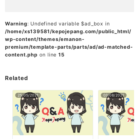
Warning
: Undefined variable $ad_box in
/home/xs139581/kepojepang.com/public_html/
wp-content/themes/emanon-
premium/template-parts/parts/ad/ad-matched-
content.php
on line
15
Related
25/05/2021
03/08/2021