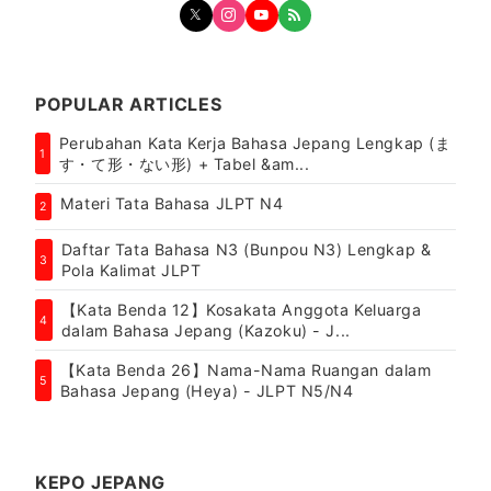
POPULAR ARTICLES
Perubahan Kata Kerja Bahasa Jepang Lengkap (ま
1
す・て形・ない形) + Tabel &am...
Materi Tata Bahasa JLPT N4
2
Daftar Tata Bahasa N3 (Bunpou N3) Lengkap &
3
Pola Kalimat JLPT
【Kata Benda 12】Kosakata Anggota Keluarga
4
dalam Bahasa Jepang (Kazoku) - J...
【Kata Benda 26】Nama-Nama Ruangan dalam
5
Bahasa Jepang (Heya) - JLPT N5/N4
KEPO JEPANG