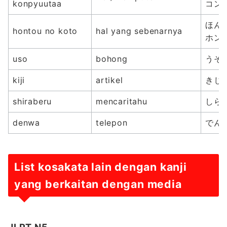
konpyuutaa
コン
ほん
hontou no koto
hal yang sebenarnya
ホン
uso
bohong
うそ 
kiji
artikel
きじ 
shiraberu
mencaritahu
しらべ
denwa
telepon
でんわ
List kosakata lain dengan kanji
yang berkaitan dengan media