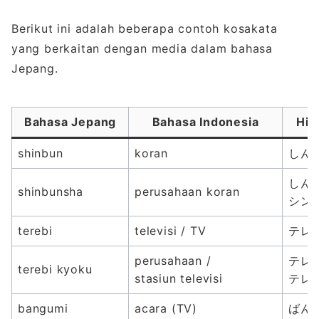
Berikut ini adalah beberapa contoh kosakata
yang berkaitan dengan media dalam bahasa
Jepang.
Bahasa Jepang
Bahasa Indonesia
Hir
shinbun
koran
しんぶ
しんぶ
shinbunsha
perusahaan koran
シン
terebi
televisi / TV
テレ
perusahaan /
テレビ
terebi kyoku
stasiun televisi
テレ
bangumi
acara (TV)
ばんぐ