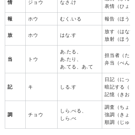
情
ジョウ
なさ.け
表情（ひょうじょ
報
ホウ
むく.いる
報告（ほうこく 
放す（はなす :
放
ホウ
はな.す
放射（ほうしゃ 
あ.たる、
担当者（たんとう
当
トウ
あ.たり、
弁当（べんとう 
あ.てる、あ.て
日記（にっき : 
記
キ
しる.す
暗記する（あんき
記憶（きおく :
調査（ちょうさ :
しら.べる、
調
チョウ
強調（きょうちょ
しら.べ
順調（じゅんちょ