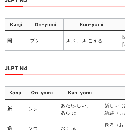
JLPT N5
Kanji
On-yomi
Kun-yomi
聞く
聞
ブン
き.く、き.こえる
聞こ
JLPT N4
Kanji
On-yomi
Kun-yomi
あたら.しい、
新しい（あた
新
シン
あら.た
新鮮（しんせん
送る（おくる 
送
ソウ
おく.る