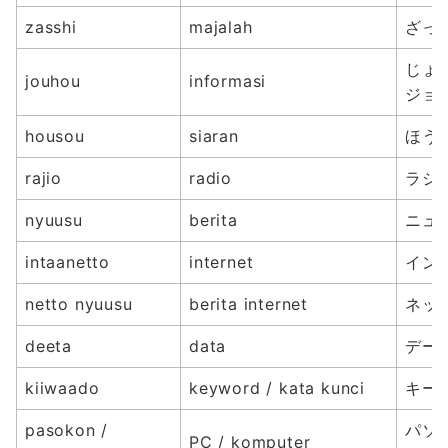
zasshi
majalah
ざっし
じょう
jouhou
informasi
ジョ
housou
siaran
ほうそ
rajio
radio
ラジ
nyuusu
berita
ニュ
intaanetto
internet
イン
netto nyuusu
berita internet
ネッ
deeta
data
デー
kiiwaado
keyword / kata kunci
キー
pasokon /
パソ
PC / komputer