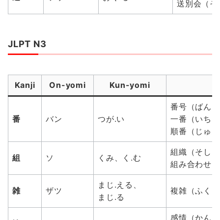
送別会（そうべ
JLPT N3
Kanji
On-yomi
Kun-yomi
番号（ばんごう
番
バン
つが.い
一番（いちばん :
順番（じゅんばん
組織（そしき : 
組
ソ
くみ、く.む
組み合わせ（くみ
まじ.える、
雑
ザツ
複雑（ふくざつ 
まじ.る
感情（かんじょう