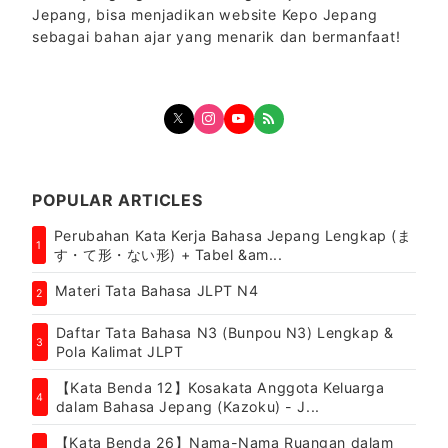
Jepang, bisa menjadikan website Kepo Jepang
sebagai bahan ajar yang menarik dan bermanfaat!
POPULAR ARTICLES
Perubahan Kata Kerja Bahasa Jepang Lengkap (ま
1
す・て形・ない形) + Tabel &am...
Materi Tata Bahasa JLPT N4
2
Daftar Tata Bahasa N3 (Bunpou N3) Lengkap &
3
Pola Kalimat JLPT
【Kata Benda 12】Kosakata Anggota Keluarga
4
dalam Bahasa Jepang (Kazoku) - J...
【Kata Benda 26】Nama-Nama Ruangan dalam