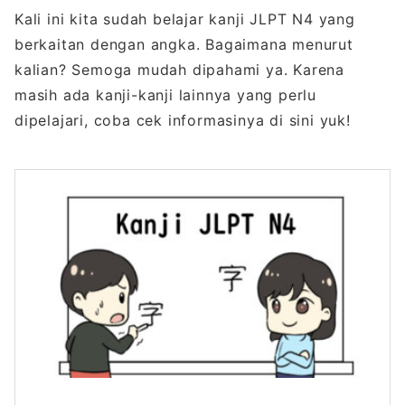
Kali ini kita sudah belajar kanji JLPT N4 yang
berkaitan dengan angka. Bagaimana menurut
kalian? Semoga mudah dipahami ya. Karena
masih ada kanji-kanji lainnya yang perlu
dipelajari, coba cek informasinya di sini yuk!