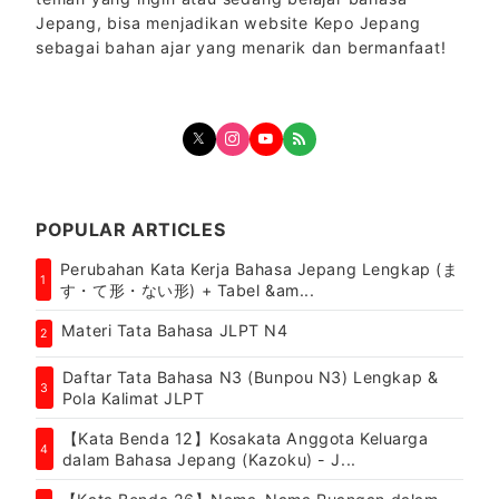
Jepang, bisa menjadikan website Kepo Jepang
sebagai bahan ajar yang menarik dan bermanfaat!
POPULAR ARTICLES
Perubahan Kata Kerja Bahasa Jepang Lengkap (ま
1
す・て形・ない形) + Tabel &am...
Materi Tata Bahasa JLPT N4
2
Daftar Tata Bahasa N3 (Bunpou N3) Lengkap &
3
Pola Kalimat JLPT
【Kata Benda 12】Kosakata Anggota Keluarga
4
dalam Bahasa Jepang (Kazoku) - J...