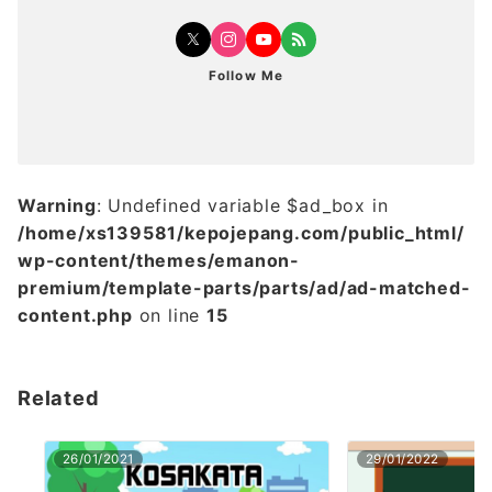
Follow Me
Warning
: Undefined variable $ad_box in
/home/xs139581/kepojepang.com/public_html/
wp-content/themes/emanon-
premium/template-parts/parts/ad/ad-matched-
content.php
on line
15
Related
26/01/2021
29/01/2022