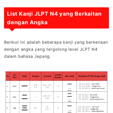
List Kanji JLPT N4 yang Berkaitan
dengan Angka
Berikut ini adalah beberapa kanji yang berkenaan
dengan angka yang tergolong level JLPT N4
dalam bahasa Jepang.