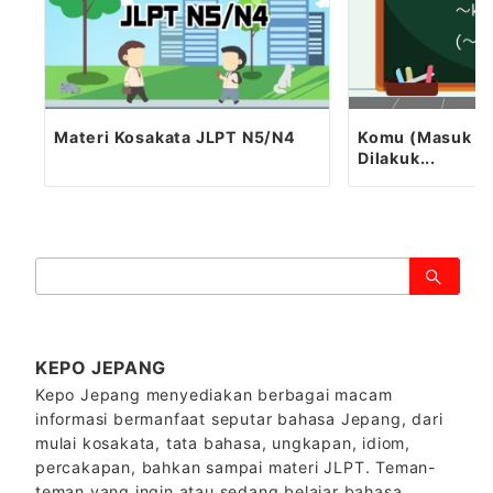
Materi Kosakata JLPT N5/N4
Komu (Masuk Ke
Dilakuk...
検
索：
KEPO JEPANG
Kepo Jepang menyediakan berbagai macam
informasi bermanfaat seputar bahasa Jepang, dari
mulai kosakata, tata bahasa, ungkapan, idiom,
percakapan, bahkan sampai materi JLPT. Teman-
teman yang ingin atau sedang belajar bahasa