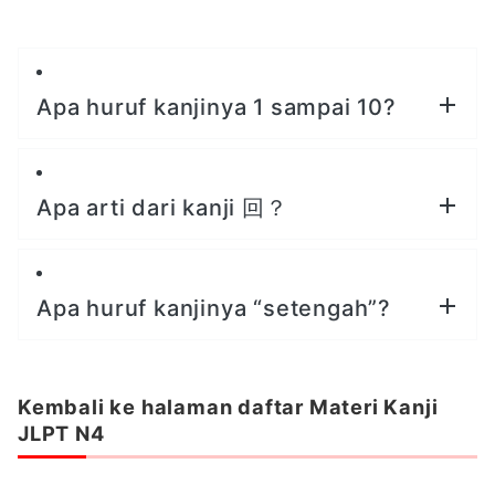
Apa huruf kanjinya 1 sampai 10?
Apa arti dari kanji 回？
Apa huruf kanjinya “setengah”?
Kembali ke halaman daftar Materi Kanji
JLPT N4