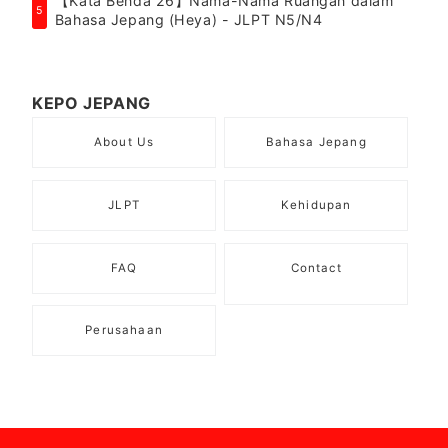
【Kata Benda 26】Nama-Nama Ruangan dalam
5
Bahasa Jepang (Heya) - JLPT N5/N4
KEPO JEPANG
About Us
Bahasa Jepang
JLPT
Kehidupan
FAQ
Contact
Perusahaan