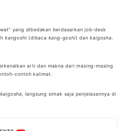
awat” yang dibedakan berdasarkan job-desk
ah
kangoshi
(dibaca
kang-goshi
) dan
kaigosha
.
perkenalkan arti dan makna dari masing-masing
ontoh-contoh kalimat.
n
kaigosha
, langsung simak saja penjelasannya di