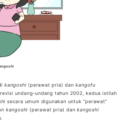
angoshi
di
kangoshi
(perawat pria) dan
kangofu
evisi undang-undang tahun 2002, kedua istilah
shi
secara umum digunakan untuk “perawat”
han
kangoshi
(perawat pria) dan
kangoshi
.