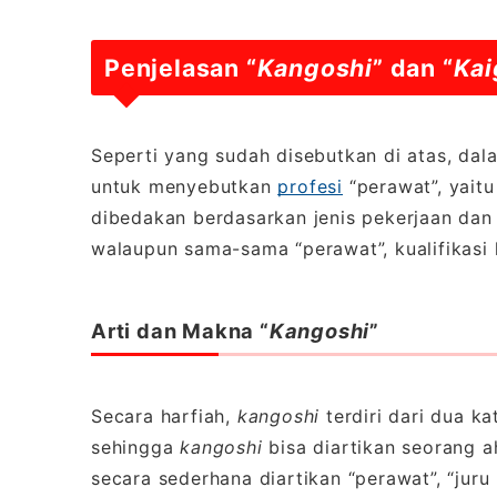
Penjelasan “
Kangoshi
” dan “
Kai
Seperti yang sudah disebutkan di atas, dal
untuk menyebutkan
profesi
“perawat”, yait
dibedakan berdasarkan jenis pekerjaan dan
walaupun sama-sama “perawat”, kualifikasi k
Arti dan Makna “
Kangoshi
”
Secara harfiah,
kangoshi
terdiri dari dua k
sehingga
kangoshi
bisa diartikan seorang a
secara sederhana diartikan “perawat”, “juru 