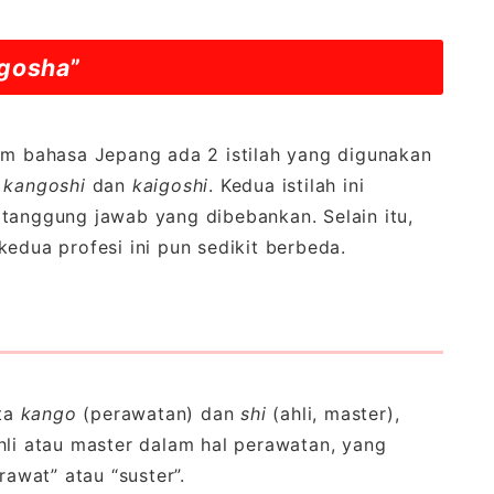
gosha
”
am bahasa Jepang ada 2 istilah yang digunakan
u
kangoshi
dan
kaigoshi
. Kedua istilah ini
 tanggung jawab yang dibebankan. Selain itu,
edua profesi ini pun sedikit berbeda.
ata
kango
(perawatan) dan
shi
(ahli, master),
hli atau master dalam hal perawatan, yang
rawat” atau “suster”.