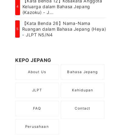
【Kata Benda 12】Kosakata Anggota
Keluarga dalam Bahasa Jepang
4
(Kazoku) - J...
【Kata Benda 26】Nama-Nama
Ruangan dalam Bahasa Jepang (Heya)
5
- JLPT N5/N4
KEPO JEPANG
About Us
Bahasa Jepang
JLPT
Kehidupan
FAQ
Contact
Perusahaan