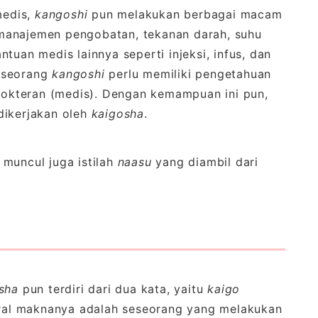
medis,
kangoshi
pun melakukan berbagai macam
manajemen pengobatan, tekanan darah, suhu
tuan medis lainnya seperti injeksi, infus, dan
a seorang
kangoshi
perlu memiliki pengetahuan
edokteran (medis). Dengan kemampuan ini pun,
dikerjakan oleh
kaigosha
.
 muncul juga istilah
naasu
yang diambil dari
sha
pun terdiri dari dua kata, yaitu
kaigo
teral maknanya adalah seseorang yang melakukan