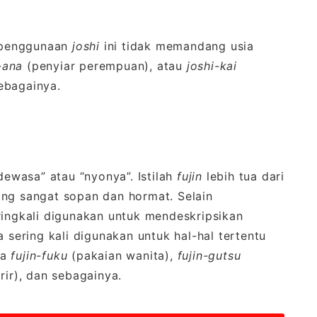
a penggunaan
joshi
ini tidak memandang usia
-ana
(penyiar perempuan), atau
joshi-kai
ebagainya.
dewasa” atau “nyonya”. Istilah
fujin
lebih tua dari
ang sangat sopan dan hormat. Selain
ingkali digunakan untuk mendeskripsikan
a sering kali digunakan untuk hal-hal tertentu
ya
fujin-fuku
(pakaian wanita),
fujin-gutsu
rir), dan sebagainya.