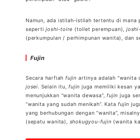
Namun, ada istilah-istilah tertentu di man
seperti
joshi-toire
(toilet perempuan),
joshi
(perkumpulan / perhimpunan wanita), dan s
Fujin
Secara harfiah
fujin
artinya adalah “wanita 
josei
. Selain itu,
fujin
juga memiliki kesan y
menunjukkan “wanita dewasa”,
fujin
juga ser
“wanita yang sudah menikah”. Kata
fujin
jug
yang berhubungan dengan “wanita”, misaln
(sepatu wanita),
shokugyou-fujin
(wanita ka