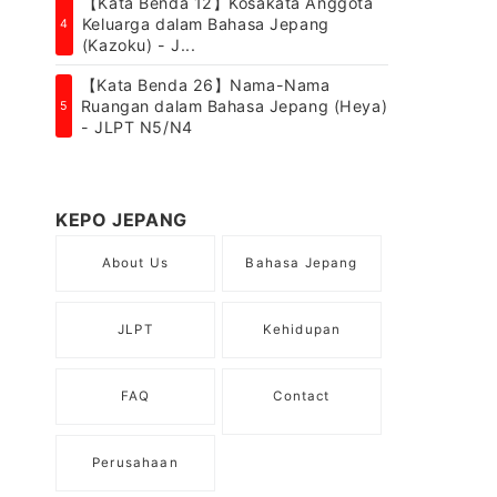
【Kata Benda 12】Kosakata Anggota
Keluarga dalam Bahasa Jepang
4
(Kazoku) - J...
【Kata Benda 26】Nama-Nama
Ruangan dalam Bahasa Jepang (Heya)
5
- JLPT N5/N4
KEPO JEPANG
About Us
Bahasa Jepang
JLPT
Kehidupan
FAQ
Contact
Perusahaan