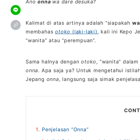
Ano
onna
wa dare desuka?
Kalimat di atas artinya adalah “siapakah
wa
membahas
otoko
(laki-laki)
, kali ini Kepo
“wanita” atau “perempuan”.
Sama halnya dengan
otoko
, “wanita” dalam
onna
. Apa saja ya? Untuk mengetahui istila
Jepang
onna
, langsung saja simak penjelas
CONT
Penjelasan “Onna”