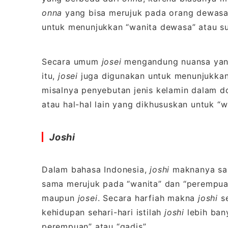
onna
yang bisa merujuk pada orang dewasa
untuk menunjukkan “wanita dewasa” atau s
Secara umum
josei
mengandung nuansa yang 
itu,
josei
juga digunakan untuk menunjukkan
misalnya penyebutan jenis kelamin dalam d
atau hal-hal lain yang dikhususkan untuk “
Joshi
Dalam bahasa Indonesia,
joshi
maknanya sama
sama merujuk pada “wanita” dan “perempua
maupun
josei
. Secara harfiah makna
joshi
se
kehidupan sehari-hari istilah
joshi
lebih ban
perempuan” atau “gadis”.