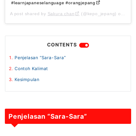
#learnjapaneselanguage #orangjepang
A post shared by
Sakura chan
(@kepo_jepang) on
Sep 
CONTENTS
Penjelasan “Sara-Sara”
Contoh Kalimat
Kesimpulan
Penjelasan
“Sara-Sara”