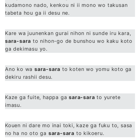
kudamono nado, kenkou ni ii mono wo takusan
tabeta hou ga ii desu ne.
Kare wa juunenkan gurai nihon ni sunde iru kara,
sara-sara
to nihon-go de bunshou wo kaku koto
ga dekimasu yo.
Ano ko wa
sara-sara
to koten wo yomu koto ga
dekiru rashii desu.
Kaze ga fuite, happa ga
sara-sara
to yurete
imasu.
Kouen ni dare mo inai toki, kaze ga fuku to, sasa
no ha no oto ga
sara-sara
to kikoeru.