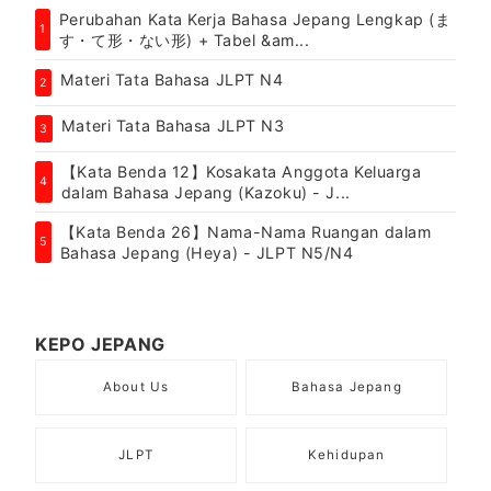
Perubahan Kata Kerja Bahasa Jepang Lengkap (ま
1
す・て形・ない形) + Tabel &am...
Materi Tata Bahasa JLPT N4
2
Materi Tata Bahasa JLPT N3
3
【Kata Benda 12】Kosakata Anggota Keluarga
4
dalam Bahasa Jepang (Kazoku) - J...
【Kata Benda 26】Nama-Nama Ruangan dalam
5
Bahasa Jepang (Heya) - JLPT N5/N4
KEPO JEPANG
About Us
Bahasa Jepang
JLPT
Kehidupan