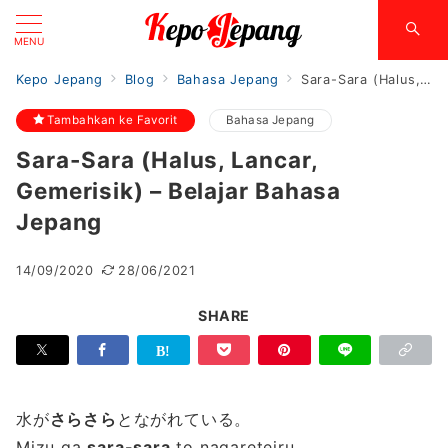
MENU
Kepo Jepang
Blog
Bahasa Jepang
Sara-Sara (Halus, Lancar, Gemerisik) – Belajar Bahasa Jepang
Tambahkan ke Favorit
Bahasa Jepang
Sara-Sara (Halus, Lancar,
Gemerisik) – Belajar Bahasa
Jepang
14/09/2020
28/06/2021
SHARE
水が
さらさら
とながれている。
Mizu ga
sara-sara
to nagareteiru.