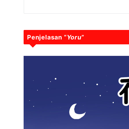
Penjelasan “
Yoru
”