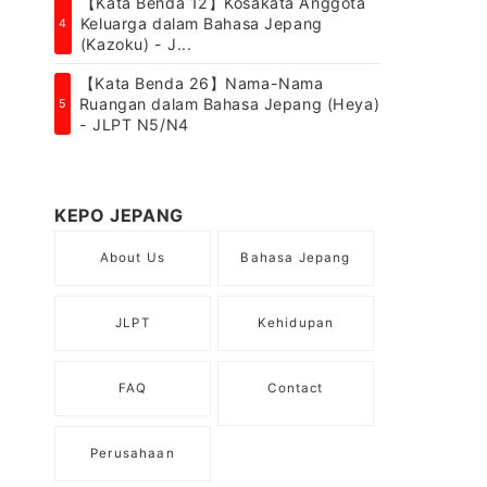
【Kata Benda 12】Kosakata Anggota
Keluarga dalam Bahasa Jepang
4
(Kazoku) - J...
【Kata Benda 26】Nama-Nama
Ruangan dalam Bahasa Jepang (Heya)
5
- JLPT N5/N4
KEPO JEPANG
About Us
Bahasa Jepang
JLPT
Kehidupan
FAQ
Contact
Perusahaan