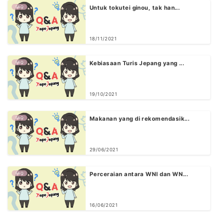
FAQ
Untuk tokutei ginou, tak han...
18/11/2021
FAQ
Kebiasaan Turis Jepang yang ...
19/10/2021
FAQ
Makanan yang di rekomendasik...
29/06/2021
FAQ
Perceraian antara WNI dan WN...
16/06/2021