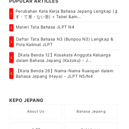
POPULAR ARTICLES
Perubahan Kata Kerja Bahasa Jepang Lengkap (ま
1
す・て形・ない形) + Tabel &am...
Materi Tata Bahasa JLPT N4
2
Daftar Tata Bahasa N3 (Bunpou N3) Lengkap &
3
Pola Kalimat JLPT
【Kata Benda 12】Kosakata Anggota Keluarga
4
dalam Bahasa Jepang (Kazoku) - J...
【Kata Benda 26】Nama-Nama Ruangan dalam
5
Bahasa Jepang (Heya) - JLPT N5/N4
KEPO JEPANG
About Us
Bahasa Jepang