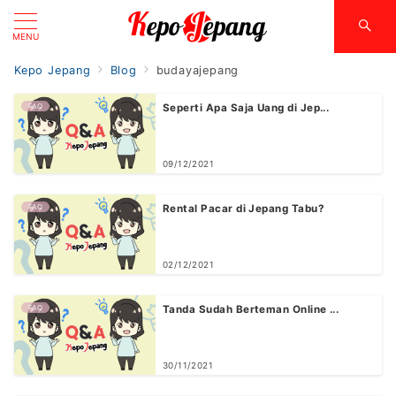
MENU
Kepo Jepang
Blog
budayajepang
FAQ
Seperti Apa Saja Uang di Jep...
09/12/2021
FAQ
Rental Pacar di Jepang Tabu?
02/12/2021
FAQ
Tanda Sudah Berteman Online ...
30/11/2021