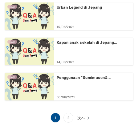
FAQ
Urban Legend di Jepang
15/06/2021
FAQ
Kapan anak sekolah di Jepang...
14/06/2021
FAQ
Penggunaan “Sumimasen&...
08/06/2021
投
1
2
次へ
稿