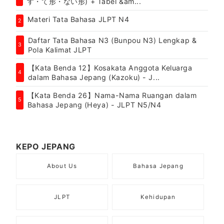
す・て形・ない形) + Tabel &am...
Materi Tata Bahasa JLPT N4
2
Daftar Tata Bahasa N3 (Bunpou N3) Lengkap &
3
Pola Kalimat JLPT
【Kata Benda 12】Kosakata Anggota Keluarga
4
dalam Bahasa Jepang (Kazoku) - J...
【Kata Benda 26】Nama-Nama Ruangan dalam
5
Bahasa Jepang (Heya) - JLPT N5/N4
KEPO JEPANG
About Us
Bahasa Jepang
JLPT
Kehidupan