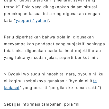
kagiru” dapat diartikan “(menurut saya) yang
terbaik”. Pola yang diungkapkan dalam situasi
percakapan kasual ini sering digunakan dengan
kata
“
yappari / yahari
”
.
Perlu diperhatikan bahwa pola ini digunakan
menyampaikan pendapat yang subjektif, sehingga
tidak bisa digunakan pada kalimat objektif atau
yang faktanya sudah jelas, seperti berikut ini :
× Byouki wo sugu ni naoshitai nara, byouin ni iku
ni kagiru. (sebaiknya gunakan : “byouin ni it
te
kudasai
” yang berarti “pergilah ke rumah sakit”)
Sebagai informasi tambahan, pola “ni