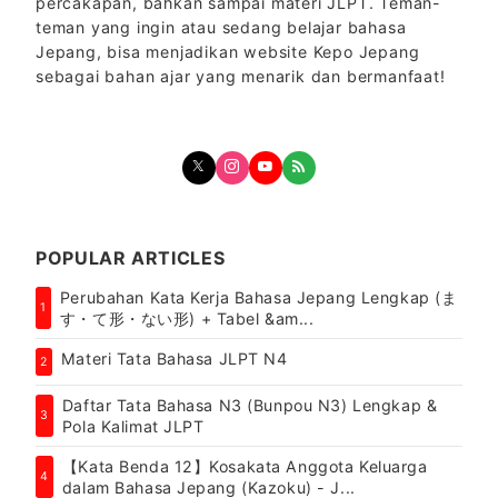
percakapan, bahkan sampai materi JLPT. Teman-
teman yang ingin atau sedang belajar bahasa
Jepang, bisa menjadikan website Kepo Jepang
sebagai bahan ajar yang menarik dan bermanfaat!
POPULAR ARTICLES
Perubahan Kata Kerja Bahasa Jepang Lengkap (ま
1
す・て形・ない形) + Tabel &am...
Materi Tata Bahasa JLPT N4
2
Daftar Tata Bahasa N3 (Bunpou N3) Lengkap &
3
Pola Kalimat JLPT
【Kata Benda 12】Kosakata Anggota Keluarga
4
dalam Bahasa Jepang (Kazoku) - J...