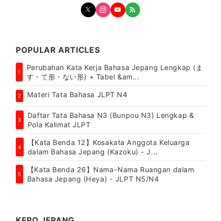
POPULAR ARTICLES
Perubahan Kata Kerja Bahasa Jepang Lengkap (ま
1
す・て形・ない形) + Tabel &am...
Materi Tata Bahasa JLPT N4
2
Daftar Tata Bahasa N3 (Bunpou N3) Lengkap &
3
Pola Kalimat JLPT
【Kata Benda 12】Kosakata Anggota Keluarga
4
dalam Bahasa Jepang (Kazoku) - J...
【Kata Benda 26】Nama-Nama Ruangan dalam
5
Bahasa Jepang (Heya) - JLPT N5/N4
KEPO JEPANG